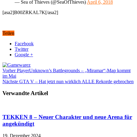
— Sea of Thieves (@SeaOfThieves)
April 6, 2018
[asa2]B00ZRKAL7K[/asa2]
Teilen
Facebook
Twitter
Google +
Vorher
PlayerUnknown’s Battlegrounds – „Miramar“-Map kommt
im Mai
Nächste
GTA V – Hat jetzt nun wirklich ALLE Rekorde gebrochen
Verwandte Artikel
TEKKEN 8 – Neuer Charakter und neue Arena für
angekündigt
19. Dezember 2024