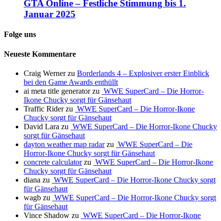
GTA Online – Festliche Stimmung bis 1.
Januar 2025
Folge uns
Neueste Kommentare
Craig Werner
zu
Borderlands 4 – Explosiver erster Einblick
bei den Game Awards enthüllt
ai meta title generator
zu
WWE SuperCard – Die Horror-
Ikone Chucky sorgt für Gänsehaut
Traffic Rider
zu
WWE SuperCard – Die Horror-Ikone
Chucky sorgt für Gänsehaut
David Lara
zu
WWE SuperCard – Die Horror-Ikone Chucky
sorgt für Gänsehaut
dayton weather map radar
zu
WWE SuperCard – Die
Horror-Ikone Chucky sorgt für Gänsehaut
concrete calculator
zu
WWE SuperCard – Die Horror-Ikone
Chucky sorgt für Gänsehaut
diana
zu
WWE SuperCard – Die Horror-Ikone Chucky sorgt
für Gänsehaut
wagb
zu
WWE SuperCard – Die Horror-Ikone Chucky sorgt
für Gänsehaut
Vince Shadow
zu
WWE SuperCard – Die Horror-Ikone