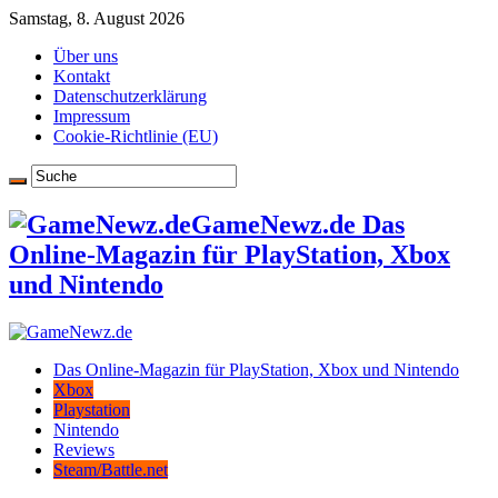
Samstag, 8. August 2026
Über uns
Kontakt
Datenschutzerklärung
Impressum
Cookie-Richtlinie (EU)
GameNewz.de Das
Online-Magazin für PlayStation, Xbox
und Nintendo
Das Online-Magazin für PlayStation, Xbox und Nintendo
Xbox
Playstation
Nintendo
Reviews
Steam/Battle.net